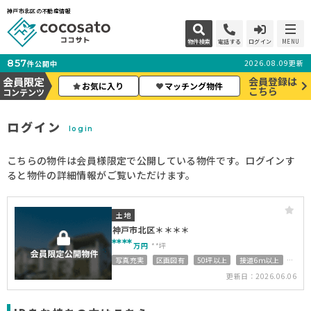
神戸市北区の不動産情報
物件検索
電話する
ログイン
MENU
857
2026.08.09更新
件公開中
会員限定
会員登録は
お気に入り
マッチング物件
こちら
コンテンツ
ログイン
login
こちらの物件は会員様限定で公開している物件です。ログインす
ると物件の詳細情報がご覧いただけます。
土地
神戸市北区＊＊＊＊
****
万円
**坪
写真充実
区画図有
50坪以上
接道6ｍ以上
上下水道完備
更新日：2026.06.06