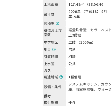
127.48㎡ （38.56坪）
土地面積
2006年 （平成18） 9月
築年数
築19年
容積率
軽量鉄骨造 カラーベスト
構造および
階数
上2階建
広陵 （1000m）
中学校区
宅地
地目
相談
引渡時期
公共
上水道
ガス
1種低層
用途地域
システムキッチン、カウ
設備・条件
座、浴室乾燥機、ウォー
備考
仲介
取引態様