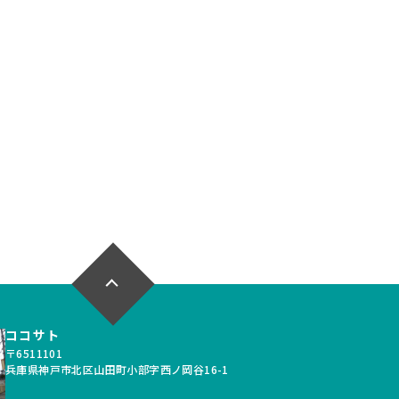
一戸建て
中古一戸建て
北区＊＊＊＊
神戸市北区小倉台1丁
目
*
2,699
万円
万円
*LDK
34.81坪
4LDK
****
72,412
例：
月々支払例：
円
円
ン / 金利0.695%の場合
*35年ローン / 金利0.695%の場合
実
間取り有
写真充実
間取り有
026.07.11
更新日：2026.06.09
駐車場2台可
南向き
リフォーム済
以上
駐車場2台可
ｍ以上
50坪以上
4LDK以上
１台無料
接道6ｍ以上
ルコニー
上下水道完備
道完備
ココサト
フリー
〒6511101
兵庫県神戸市北区山田町小部字西ノ岡谷16-1