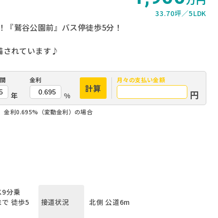
33.70坪
5LDK
！『鷲谷公園前』バス停徒歩5分！
備されています♪
間
金利
月々の
支払い金額
計算
円
年
%
、金利0.695%（変動金利）の場合
9分乗
で 徒歩5
北側 公道6m
接道状況