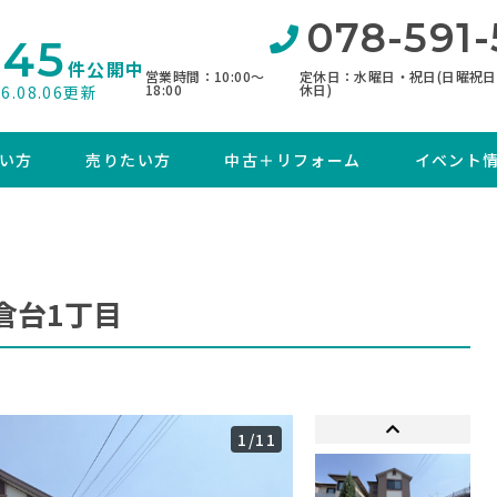
078-591-
845
件公開中
営業時間：10:00〜
定休日：水曜日・祝日(日曜祝
18:00
休日)
26.08.06更新
い方
売りたい方
中古＋リフォーム
イベント
倉台1丁目
1
/11