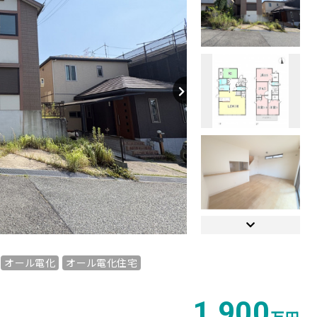
【間取り】
オール電化
オール電化住宅
1,900
万円