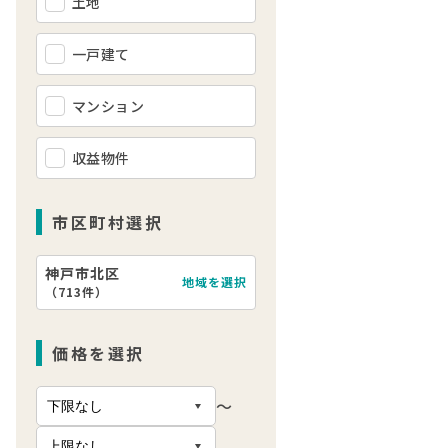
土地
一戸建て
マンション
収益物件
市区町村選択
神戸市北区
地域を選択
（
713件
）
価格を選択
〜