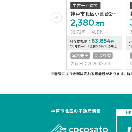
中古一戸建て
神戸市北区小倉台2丁
目
2,380
万円
32.72坪
4LDK
63,854
月々支払例：
円
*35年ローン / 金利0.695%の場合
*
写真充実
間取り有
更新日：2026.08.03
南向き
リフォーム済
50坪以上
4LDK以上
※審査により金利は変わる可能性があります。
詳
接道6ｍ以上
上下水道完備
神戸市北区の不動産情報
H