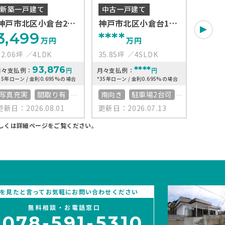
新築一戸建て
中古一戸建て
中古
神戸市北区小倉台2丁
神戸市北区小倉台1丁
神戸市
目2号棟
目
3,499
****
***
万円
万円
32.06坪
4LDK
35.85坪
4SLDK
**坪
93,876
****
月々支払例：
月々支払例：
月々支払
円
円
35年ローン / 金利0.695%の場合
*35年ローン / 金利0.695%の場合
*35年ロー
写真充実
間取り有
南向き
駐車場2台可
写真充
更新日：2026.08.01
更新日：2026.07.13
更新日：2
築10年以内
南向き
4LDK以上
南向き
駐車場2台可
接道6ｍ以上
4LDK
しくは詳細ページをご覧ください。
4LDK以上
南面バルコニー
接道6
接道6ｍ以上
上下水道完備
駐車場
南面バルコニー
南面バ
上下水道完備
上下水
Pを見たと言ってお気軽にお問い合わせください
バリア
無料相談・お電話窓口
078-591-5310