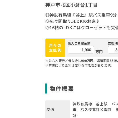
神戸市北区小倉台1丁目
◎神鉄有馬線『谷上』駅バス乗車9分
◎広々間取り5LDKのお家♪
◎16帖のLDKにはクローゼットも完
借入ご希望金額
支払期
月々の
支払例
万円
※みなと銀行／借入金1,900万円、返済期間35年
※審査により金利は変わる可能性があります。
物件概要
神鉄有馬線 谷上駅 バス
車 バス停鷺谷公園前 ま
交通
分