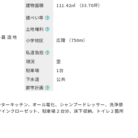
111.42㎡ （33.70坪）
建物面積
建ぺい率
土地権利
葺 造 地
広陵 （750m）
小学校区
私道負担
空
現況
1台
駐車場
公共
下水道
都市計画
ンターキッチン、オール電化、シャンプードレッサー、洗浄便
クインクローゼット、駐車場２台分、床下収納、トイレ２箇所