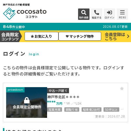
神戸市北区の不動産情報
物件検索
電話する
ログイン
MENU
848
2026.08.07更新
件公開中
会員限定
会員登録は
お気に入り
マッチング物件
こちら
コンテンツ
ログイン
login
こちらの物件は会員様限定で公開している物件です。ログインす
ると物件の詳細情報がご覧いただけます。
pricedown
中古一戸建て
神戸市北区＊＊＊＊
****
万円
**坪
*LDK
写真充実
間取り有
駐車場2台可
50坪以上
4LDK以上
接道6ｍ以上
上下水道完備
更新日：2026.07.28
オール電化
オール電化住宅