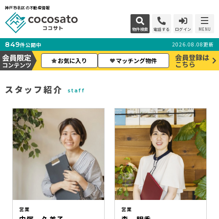
神戸市北区の不動産情報
物件検索
電話する
ログイン
MENU
849
2026.08.08更新
件公開中
会員限定
会員登録は
お気に入り
マッチング物件
こちら
コンテンツ
スタッフ紹介
staff
営業
営業