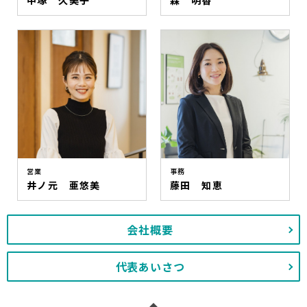
中塚 久美子
森 明香
営業
事務
井ノ元 亜悠美
藤田 知恵
会社概要
代表あいさつ