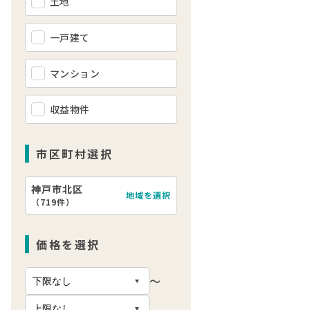
土地
一戸建て
マンション
収益物件
市区町村選択
神戸市北区
地域を選択
（
719件
）
価格を選択
〜