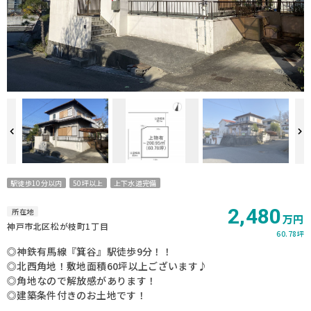
駅徒歩10分以内
50坪以上
上下水道完備
2,480
所在地
万円
神戸市北区松が枝町1丁目
60.78坪
◎神鉄有馬線『箕谷』駅徒歩9分！！
◎北西角地！敷地面積60坪以上ございます♪
◎角地なので解放感があります！
◎建築条件付きのお土地です！