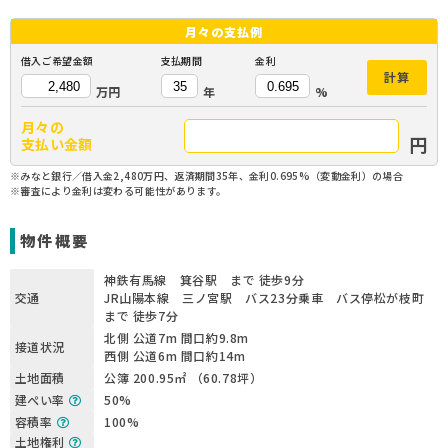
月々の
支払例
借入ご希望金額
支払期間
金利
計算
万円
年
%
月々の
円
支払い金額
※みなと銀行／借入金2,480万円、返済期間35年、金利0.695%（変動金利）の場合
※審査により金利は変わる可能性があります。
物件概要
神鉄有馬線 箕谷駅 まで 徒歩9分
交通
JR山陽本線 三ノ宮駅 バス23分乗車 バス停松が枝町
まで 徒歩7分
北側 公道7m 間口約9.8m
接道状況
西側 公道6m 間口約14m
土地面積
公簿 200.95㎡ （60.78坪）
建ぺい率
50%
容積率
100%
土地権利