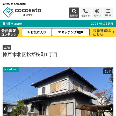
神戸市北区の不動産情報
物件検索
電話する
ログイン
MENU
849
2026.08.08更新
件公開中
会員限定
会員登録は
お気に入り
マッチング物件
こちら
コンテンツ
土地
神戸市北区松が枝町1丁目
pricedown
1
/7