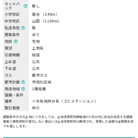
セットバ
無し
ック
小学校区
箕谷 （240m）
中学校区
山田 （1100m）
私道負担
無
建築条件
あり
地目
宅地
現況
上物有
引渡時期
相談
上水道
公共
下水道
公共
ガス
都市ガス
都市計画
市街化区域
用途地域
1種低層
設備・条件
備考
※共有地持分有（ゴミステーション）
取引態様
仲介
建築条件付きの土地につきましては、土地売買契約締結後3カ月以内に当社の指定する建設
業者と請負契約が成立しない場合には土地売買契約は解除され、受領した金額は全額無利息
でお返しします。