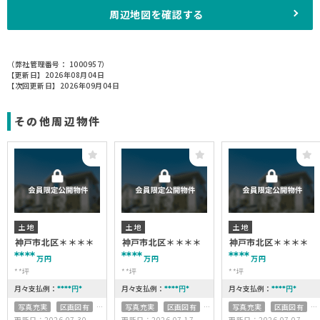
周辺地図を確認する
（弊社管理番号： 1000957）
【更新日】2026年08月04日
【次回更新日】2026年09月04日
その他周辺物件
土地
土地
土地
神戸市北区＊＊＊＊
神戸市北区＊＊＊＊
神戸市北区＊＊＊＊
****
****
****
万円
万円
万円
**坪
**坪
**坪
月々支払例：
月々支払例：
月々支払例：
****
****
****
円
*
円
*
円
*
写真充実
区画図有
写真充実
区画図有
写真充実
区画図有
更新日：2026.07.30
更新日：2026.07.17
更新日：2026.07.07