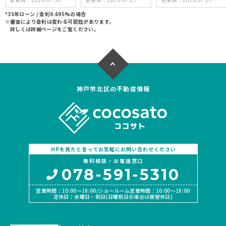
駅徒歩10分以内
駅徒歩10分以内
駅徒歩10分以内
50坪以上
50坪以上
50坪以上
*35年ローン / 金利0.695%の場合
※審査により金利は変わる可能性があります。
接道6ｍ以上
接道6ｍ以上
接道6ｍ以上
詳しくは詳細ページをご覧ください。
上下水道完備
上下水道完備
上下水道完備
神戸市北区の不動産情報
HPを見たと言ってお気軽にお問い合わせください
無料相談・お電話窓口
078-591-5310
営業時間：10:00〜18:00/ショールーム営業時間：10:00〜18:00
定休日：水曜日・祝日(日曜祝日の場合は振替休日)