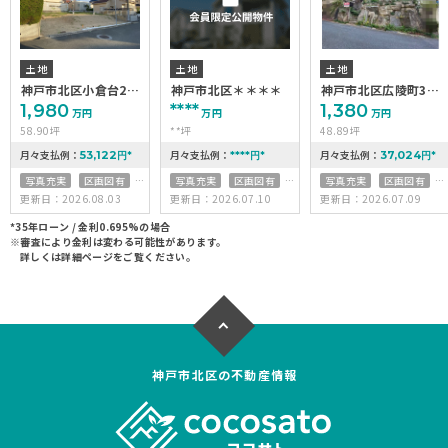
土地
土地
土地
神戸市北区小倉台2丁
神戸市北区＊＊＊＊
神戸市北区広陵町3丁
目
目
1,980
****
1,380
万円
万円
万円
58.90坪
**坪
48.89坪
月々支払例：
月々支払例：
月々支払例：
53,122
****
37,024
円
*
円
*
円
*
写真充実
区画図有
写真充実
区画図有
写真充実
区画図有
更新日：2026.08.03
更新日：2026.07.10
更新日：2026.07.09
50坪以上
南向き
50坪以上
接道6ｍ以上
接道6ｍ以上
接道6ｍ以上
上下水道完備
*35年ローン / 金利0.695%の場合
※審査により金利は変わる可能性があります。
上下水道完備
上下水道完備
詳しくは詳細ページをご覧ください。
神戸市北区の不動産情報