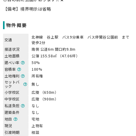
【備考】境界明示は省略
物件概要
北神線 谷上駅 バス9分乗車 バス停鷺谷公園前 まで
交通
徒歩2分
接道状況
南側 公道6m 間口約9.8m
土地面積
公簿 155.58㎡ （47.06坪）
建ぺい率
50%
容積率
100%
土地権利
所有権
セットバ
無し
ック
小学校区
広陵 （650m）
中学校区
広陵 （900m）
私道負担
なし
建築条件
なし
地目
宅地
現況
上物有
引渡時期
相談