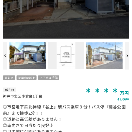
南向き
接道6ｍ以上
上下水道完備
＊＊＊＊
所在地
万円
神戸市北区小倉台1丁目
47.06坪
◎市営地下鉄北神線『谷上』駅バス乗車９分！バス停『鷺谷公園
前』まで徒歩2分！！
◎道路と高低差がありません！
◎南向きで日当たり良好♪
◎目の前に公園があります☆★