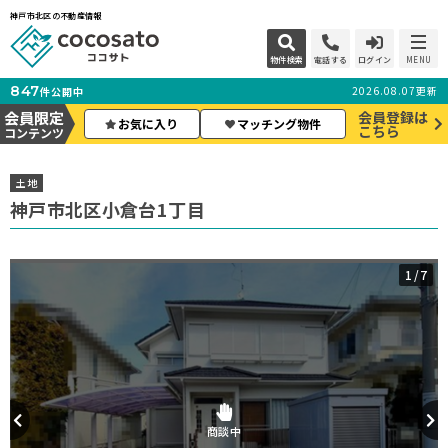
神戸市北区の不動産情報
物件検索
電話する
ログイン
MENU
847
2026.08.07更新
件公開中
会員限定
会員登録は
お気に入り
マッチング物件
こちら
コンテンツ
土地
神戸市北区小倉台1丁目
1
/7
商談中