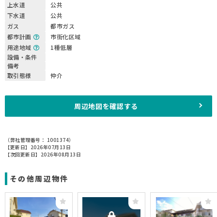
上水道
公共
下水道
公共
ガス
都市ガス
都市計画
市街化区域
用途地域
1種低層
設備・条件
備考
取引態様
仲介
周辺地図を確認する
（弊社管理番号： 1001374）
【更新日】2026年07月13日
【次回更新日】2026年08月13日
その他周辺物件