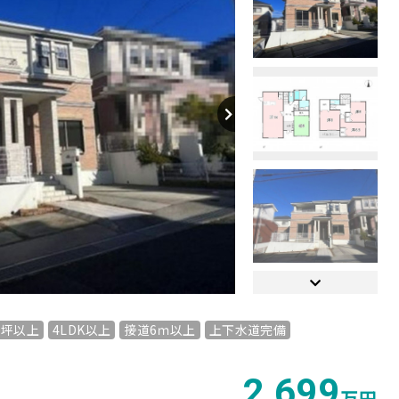
【間取り】
0坪以上
4LDK以上
接道6ｍ以上
上下水道完備
2,699
万円