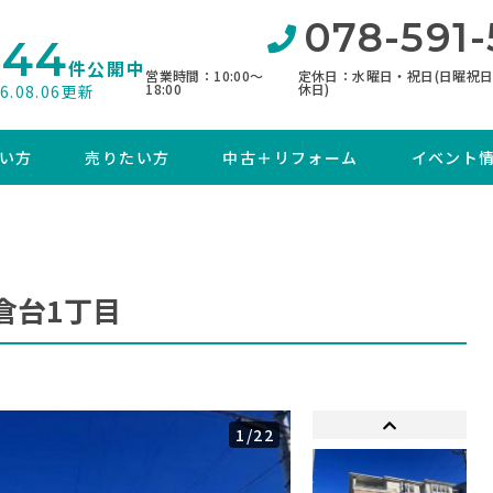
078-591-
844
件公開中
営業時間：10:00〜
定休日：水曜日・祝日(日曜祝
18:00
休日)
26.08.06更新
い方
売りたい方
中古＋リフォーム
イベント
倉台1丁目
1
/22