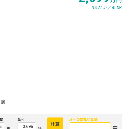
34.81坪
4LDK
新調
間
金利
月々の
支払い金額
計算
円
年
%