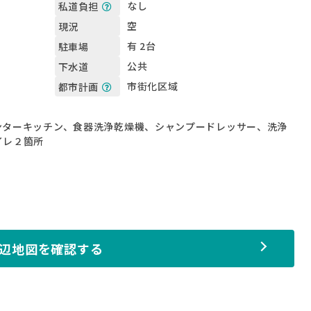
なし
私道負担
空
現況
有 2台
駐車場
公共
下水道
市街化区域
都市計画
ンターキッチン、食器洗浄乾燥機、シャンプードレッサー、洗浄
イレ２箇所
辺地図を確認する