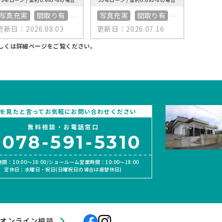
写真充実
間取り有
写真充実
間取り有
南向き
更新日：2026.08.03
更新日：2026.07.16
更新日：2
南向き
リフォーム済
4LDK以上
4LDK
50坪以上
4LDK以上
接道6ｍ以上
接道6
しくは詳細ページをご覧ください。
接道6ｍ以上
上下水道完備
南面バ
上下水道完備
オール電化
上下水
オール電化住宅
Pを見たと言ってお気軽にお問い合わせください
無料相談・お電話窓口
078-591-5310
間：10:00〜18:00/ショールーム営業時間：10:00〜18:00
定休日：水曜日・祝日(日曜祝日の場合は振替休日)
オンライン相談