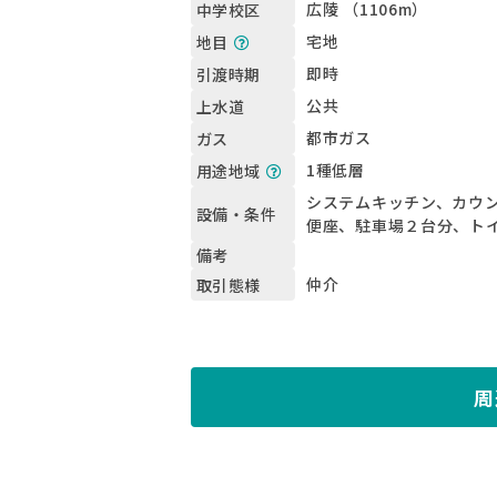
広陵 （1106m）
中学校区
宅地
地目
即時
引渡時期
公共
上水道
都市ガス
ガス
1種低層
用途地域
システムキッチン、カウ
設備・条件
便座、駐車場２台分、ト
備考
仲介
取引態様
周