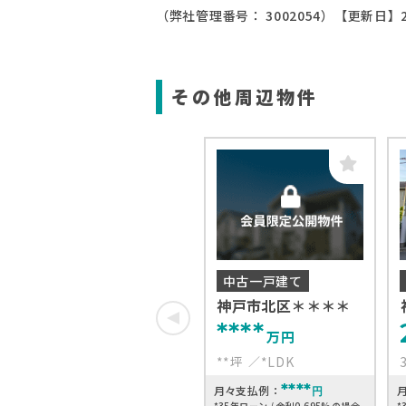
（弊社管理番号： 3002054）
【更新日】2
その他周辺物件
中古一戸建て
神戸市北区＊＊＊＊
****
万円
**坪
*LDK
****
月々支払例：
円
*35年ローン / 金利0.695%の場合
*