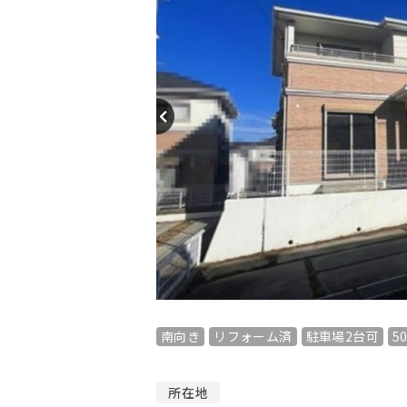
南向き
リフォーム済
駐車場2台可
5
所在地