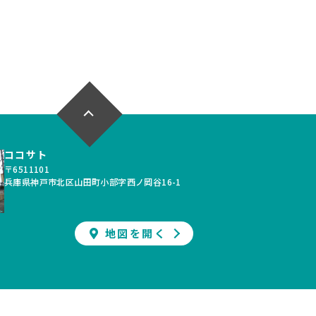
駐車場2台可
写真充実
間取り有
026.07.13
更新日：2026.07.11
以上
南向き
駐車場2台可
ｍ以上
4LDK以上
ルコニー
接道6ｍ以上
道完備
駐車場１台無料
南面バルコニー
上下水道完備
ココサト
〒6511101
バリアフリー
兵庫県神戸市北区山田町小部字西ノ岡谷16-1
地図を開く