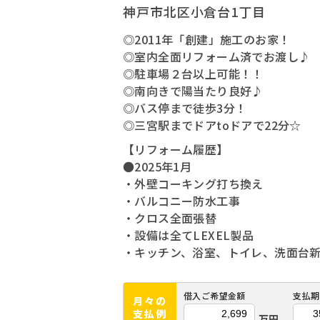
神戸市北区小倉台1丁目
◎2011年「創建」施工のお家！
◎室内全面リフォーム済でお渡し♪
◎駐車場２台以上可能！！
◎南向きで陽当たり良好♪
◎バス停まで徒歩3分！
◎三宮駅までドアtoドアで22分☆
【リフォーム履歴】
●2025年1月
・外壁コーキング打ち換え
・バルコニー防水工事
・クロス全面張替
・設備は全てLEXEL製品
・キッチン、浴室、トイレ、洗面台
借入ご希望金額
支払期
月々の
支払例
万円