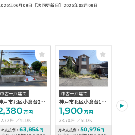
026年06月09日
【次回更新日】2026年08月09日
中古一戸建て
中古一戸建て
中古
神戸市北区小倉台2丁
神戸市北区小倉台1丁
神戸市
目
目
目
2,380
1,900
***
万円
万円
32.72坪
4LDK
33.70坪
5LDK
35.85
63,854
50,976
月々支払例：
月々支払例：
月々支払
円
円
35年ローン / 金利0.695%の場合
*35年ローン / 金利0.695%の場合
*35年ロー