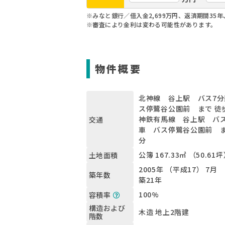
※みなと銀行／借入金2,699万円、返済期間35年
※審査により金利は変わる可能性があります。
物件概要
北神線 谷上駅 バス7分
ス停鷺谷公園前 まで 徒
神鉄有馬線 谷上駅 バス
交通
車 バス停鷺谷公園前 ま
分
公簿 167.33㎡ （50.61
土地面積
2005年 （平成17） 7月
築年数
築21年
100%
容積率
構造および
木造 地上2階建
階数