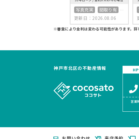
写真充実
間取り有
更新日：2026.08.06
南向き
駐車場2台可
50坪以上
4LDK以上
※審査により金利は変わる可能性があります。
詳
接道6ｍ以上
南面バルコニー
上下水道完備
神戸市北区の不動産情報
H
営業時
お問い合わせ
来店予約