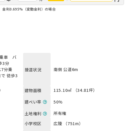
、金利0.695%（変動金利）の場合
乗車 バ
歩3分
7分乗
南側 公道6m
接道状況
で 徒歩3
坪）
115.10㎡ （34.81坪）
建物面積
50%
建ぺい率
所有権
土地権利
広陵 （751m）
小学校区