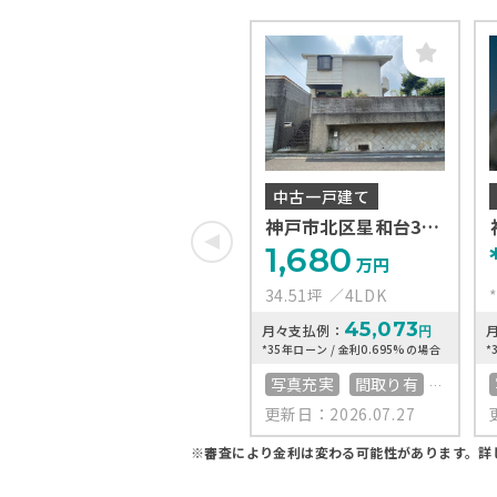
中古一戸建て
神戸市北区星和台3丁
目
1,680
万円
34.51坪
4LDK
45,073
月々支払例：
円
*35年ローン / 金利0.695%の場合
*
写真充実
間取り有
更新日：2026.07.27
50坪以上
4LDK以上
接道6ｍ以上
※審査により金利は変わる可能性があります。
詳
上下水道完備