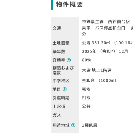
物件概要
神鉄粟生線 西鈴蘭台駅 
乗車 バス停星和台口 ま
交通
分
公簿 331.20㎡ （100.1
土地面積
2025年 （令和7） 12月
築年数
80%
容積率
構造および
木造 地上1階建
階数
星和台 （1000m）
中学校区
宅地
地目
相談
引渡時期
公共
上水道
ガス
1種低層
用途地域