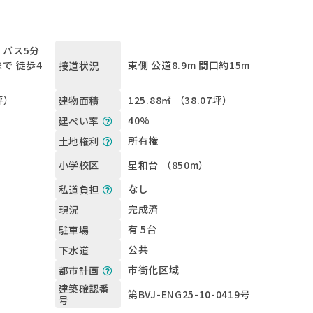
バス5分
で 徒歩4
東側 公道8.9m 間口約15m
接道状況
8坪）
125.88㎡ （38.07坪）
建物面積
40%
建ぺい率
所有権
土地権利
星和台 （850m）
小学校区
なし
私道負担
完成済
現況
有 5台
駐車場
公共
下水道
市街化区域
都市計画
建築確認番
第BVJ-ENG25-10-0419号
号