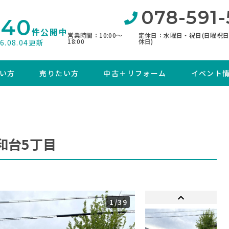
078-591-
840
件公開中
営業時間：10:00〜
定休日：水曜日・祝日(日曜祝
18:00
休日)
26.08.04更新
い方
売りたい方
中古＋リフォーム
イベント
和台5丁目
1
/39