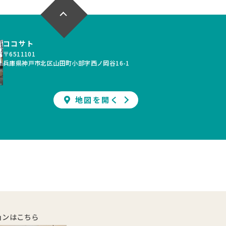
ルコニー
上下水道完備
道完備
ココサト
〒6511101
兵庫県神戸市北区山田町小部字西ノ岡谷16-1
地図を開く
ョンはこちら