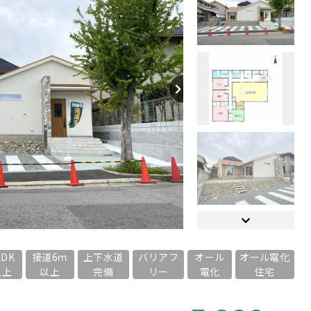
【間取り】
LDK
接道6ｍ
上下水道
バリアフ
オール
オール電化
以上
以上
完備
リー
電化
住宅