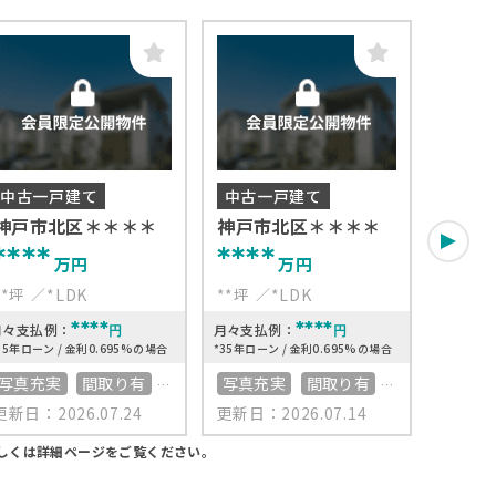
中古一戸建て
中古一戸建て
中古
神戸市北区＊＊＊＊
神戸市北区＊＊＊＊
神戸市
****
****
***
万円
万円
**坪
*LDK
**坪
*LDK
**坪
****
****
月々支払例：
月々支払例：
月々支払
円
円
35年ローン / 金利0.695%の場合
*35年ローン / 金利0.695%の場合
*35年ロー
写真充実
間取り有
写真充実
間取り有
写真充
更新日：2026.07.24
更新日：2026.07.14
更新日：2
50坪以上
4LDK以上
南向き
駐車場2台可
駐車場
接道6ｍ以上
50坪以上
4LDK以上
50坪
しくは詳細ページをご覧ください。
上下水道完備
接道6ｍ以上
接道6