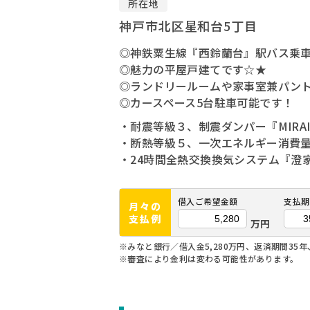
所在地
神戸市北区星和台5丁目
◎神鉄粟生線『西鈴蘭台』駅バス乗車
◎魅力の平屋戸建てです☆★
◎ランドリールームや家事室兼パン
◎カースペース5台駐車可能です！
・耐震等級３、制震ダンパー『MIRAI
・断熱等級５、一次エネルギー消費量
・24時間全熱交換換気システム『澄
借入ご希望金額
支払期
月々の
支払例
万円
※みなと銀行／借入金5,280万円、返済期間35年
※審査により金利は変わる可能性があります。