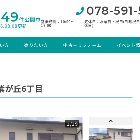
078-591-
849
件公開中
営業時間：10:00〜
定休日：水曜日・祝日(日曜祝
18:00
休日)
26.08.08更新
い方
売りたい方
中古＋リフォーム
イベント
紫が丘6丁目
1
/19