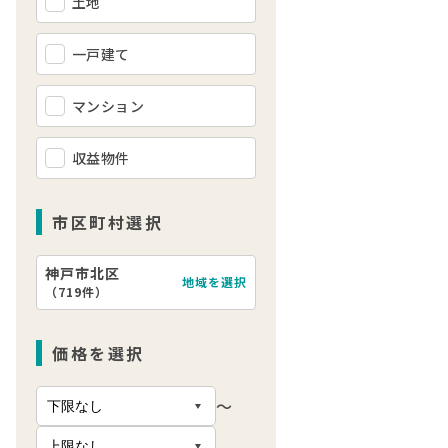
土地
一戸建て
マンション
収益物件
市区町村選択
神戸市北区
地域を選択
（
719件
）
価格を選択
〜