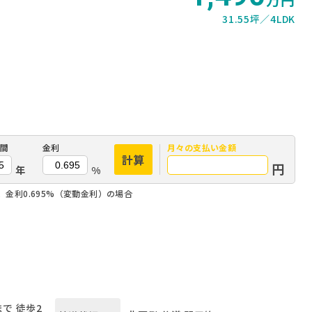
31.55坪
4LDK
間
金利
月々の
支払い金額
計算
円
年
%
、金利0.695%（変動金利）の場合
で 徒歩2