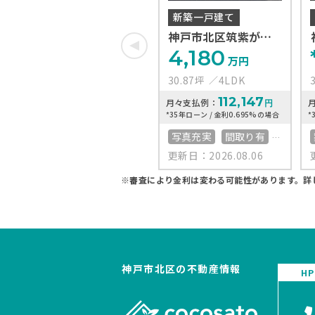
新築一戸建て
神戸市北区筑紫が丘3
丁目
4,180
万円
30.87坪
4LDK
112,147
月々支払例：
円
*35年ローン / 金利0.695%の場合
*
写真充実
間取り有
更新日：2026.08.06
築10年以内
駐車場2台可
※審査により金利は変わる可能性があります。
詳
50坪以上
4LDK以上
上下水道完備
神戸市北区の不動産情報
H