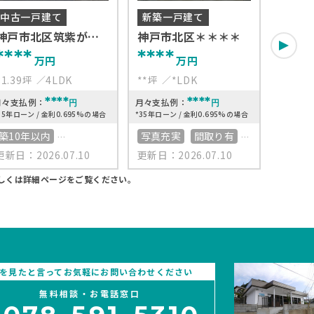
中古一戸建て
新築一戸建て
中古
神戸市北区筑紫が丘7
神戸市北区＊＊＊＊
神戸市
丁目
****
****
***
万円
万円
31.39坪
4LDK
**坪
*LDK
**坪
****
****
月々支払例：
月々支払例：
月々支払
円
円
35年ローン / 金利0.695%の場合
*35年ローン / 金利0.695%の場合
*35年ロー
築10年以内
写真充実
間取り有
築10
更新日：2026.07.10
更新日：2026.07.10
更新日：2
駐車場2台可
築10年以内
南向き
50坪
50坪以上
4LDK以上
駐車場2台可
接道6
しくは詳細ページをご覧ください。
南面バルコニー
50坪以上
4LDK以上
上下水
上下水道完備
接道6ｍ以上
南面バルコニー
上下水道完備
Pを見たと言ってお気軽にお問い合わせください
オール電化
無料相談・お電話窓口
オール電化住宅