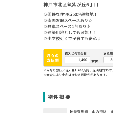
神戸市北区筑紫が丘6丁目
◎閑静な住宅街50坪超敷地！
◎南面お庭スペースあり☆
◎駐車スペース1台あり♪
◎建築用地としても可能！！
◎小学校近くで子育ても安心♪
借入ご希望金額
支払期
月々の
支払例
万円
※みなと銀行／借入金1,490万円、返済期間35年
※審査により金利は変わる可能性があります。
物件概要
神鉄有馬線 山の街駅 ま