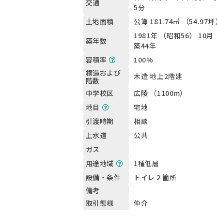
交通
5分
公簿 181.74㎡ （54.97
土地面積
1981年 （昭和56） 10月
築年数
築44年
100%
容積率
構造および
木造 地上2階建
階数
広陵 （1100m）
中学校区
宅地
地目
相談
引渡時期
公共
上水道
ガス
1種低層
用途地域
トイレ２箇所
設備・条件
備考
仲介
取引態様