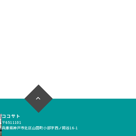
一戸建て
中古一戸建て
北区＊＊＊＊
神戸市北区筑紫が丘5
丁目
*
1,980
万円
万円
*LDK
32.76坪
4LDK
****
53,122
例：
月々支払例：
円
円
ン / 金利0.695%の場合
*35年ローン / 金利0.695%の場合
年以内
写真充実
間取り有
026.07.10
更新日：2026.06.04
以上
4LDK以上
4LDK以上
ｍ以上
駐車場１台無料
道完備
ココサト
〒6511101
兵庫県神戸市北区山田町小部字西ノ岡谷16-1