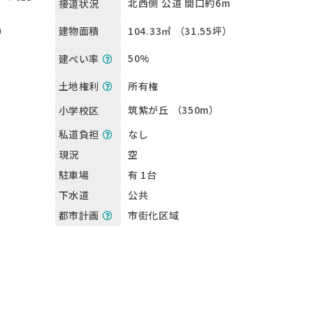
北西側 公道 間口約6m
接道状況
坪）
104.33㎡ （31.55坪）
建物面積
50%
建ぺい率
所有権
土地権利
筑紫が丘 （350m）
小学校区
なし
私道負担
空
現況
有 1台
駐車場
公共
下水道
市街化区域
都市計画