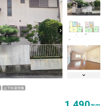
【間取り】
料
上下水道完備
1,490
万円