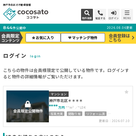
神戸市北区の不動産情報
物件検索
電話する
ログイン
MENU
844
2026.08.06更新
件公開中
会員限定
会員登録は
お気に入り
マッチング物件
こちら
コンテンツ
ログイン
login
こちらの物件は会員様限定で公開している物件です。ログインす
ると物件の詳細情報がご覧いただけます。
マンション
神戸市北区＊＊＊＊
****
万円
**m²
*LDK
写真充実
間取り有
リフォーム済
上下水道完備
更新日：2026.07.10