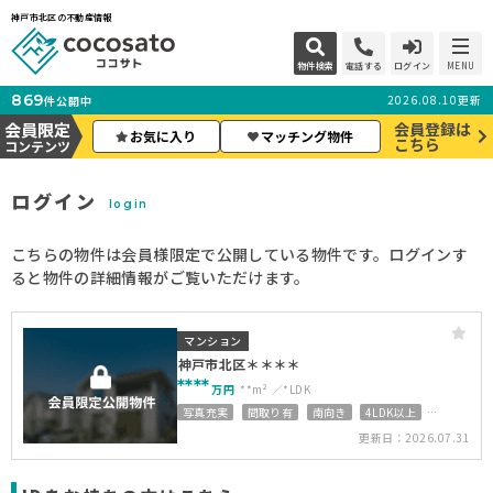
神戸市北区の不動産情報
物件検索
電話する
ログイン
MENU
869
2026.08.10更新
件公開中
会員限定
会員登録は
お気に入り
マッチング物件
こちら
コンテンツ
ログイン
login
こちらの物件は会員様限定で公開している物件です。ログインす
ると物件の詳細情報がご覧いただけます。
マンション
神戸市北区＊＊＊＊
****
万円
**m²
*LDK
写真充実
間取り有
南向き
4LDK以上
上下水道完備
更新日：2026.07.31