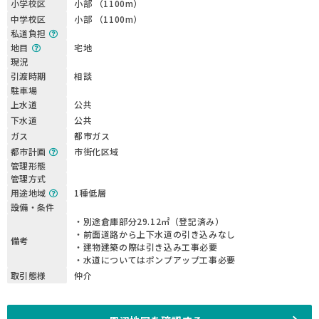
小学校区
小部 （1100m）
中学校区
小部 （1100m）
私道負担
地目
宅地
現況
引渡時期
相談
駐車場
上水道
公共
下水道
公共
ガス
都市ガス
都市計画
市街化区域
管理形態
管理方式
用途地域
1種低層
設備・条件
・別途倉庫部分29.12㎡（登記済み）
・前面道路から上下水道の引き込みなし
備考
・建物建築の際は引き込み工事必要
・水道についてはポンプアップ工事必要
取引態様
仲介