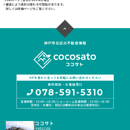
※審査により金利は変わる可能性があります。
上下水道完備
上下水道完備
詳しくは詳細ページをご覧ください。
神戸市北区の不動産情報
HPを見たと言ってお気軽にお問い合わせください
無料相談・お電話窓口
078-591-5310
営業時間：10:00〜18:00/ショールーム営業時間：10:00〜18:00
定休日：水曜日・祝日(日曜祝日の場合は振替休日)
ココサト
〒6511101