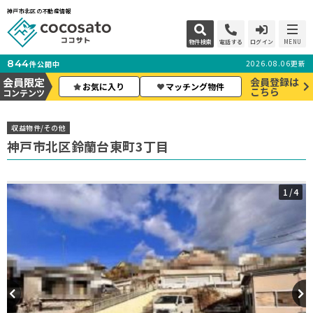
神戸市北区の不動産情報
物件検索
電話する
ログイン
MENU
844
2026.08.06更新
件公開中
会員限定
会員登録は
お気に入り
マッチング物件
こちら
コンテンツ
収益物件/その他
神戸市北区鈴蘭台東町3丁目
1
/4