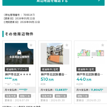
周辺地図を確認する
（弊社管理番号： 7000247）
【更新日】2026年05月22日
【次回更新日】2026年08月22日
その他周辺物件
収益物件/アパート
収益物件/住宅
収益物件/住宅
神戸市北区＊＊＊＊
神戸市北区鈴蘭台東
神戸市北区鈴蘭台東
町5丁目
町8丁目
****
510
440
万円
万円
万円
**m²
*LDK
4DK
4LDK
月々支払例：
月々支払例：
月々支払例：
****
13,683
11,804
円
*
円
*
円
*
写真充実
間取り有
写真充実
間取り有
間取り有
更新日：2026.07.09
更新日：2026.05.30
更新日：2026.05.23
駅徒歩10分以内
南面バルコニー
リフォーム済
50坪以上
50坪以上
4LDK以上
*35年ローン / 金利0.695%の場合