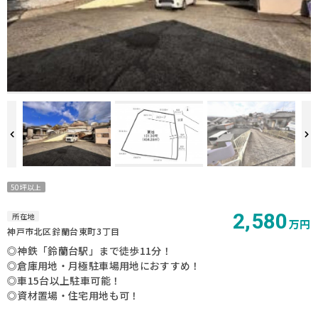
50坪以上
2,580
所在地
万円
神戸市北区鈴蘭台東町3丁目
◎神鉄「鈴蘭台駅」まで徒歩11分！
◎倉庫用地・月極駐車場用地におすすめ！
◎車15台以上駐車可能！
◎資材置場・住宅用地も可！