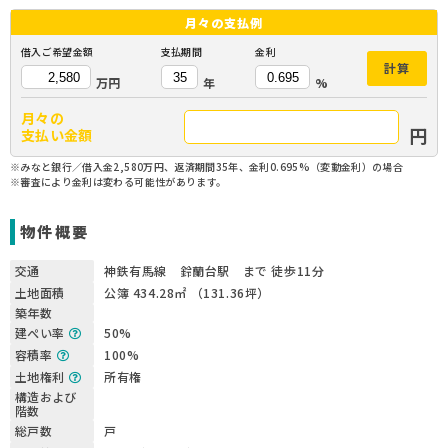
月々の
支払例
借入ご希望金額
支払期間
金利
計算
万円
年
%
月々の
円
支払い金額
※みなと銀行／借入金2,580万円、返済期間35年、金利0.695%（変動金利）の場合
※審査により金利は変わる可能性があります。
物件概要
交通
神鉄有馬線 鈴蘭台駅 まで 徒歩11分
土地面積
公簿 434.28㎡ （131.36坪）
築年数
建ぺい率
50%
容積率
100%
土地権利
所有権
構造および
階数
総戸数
戸