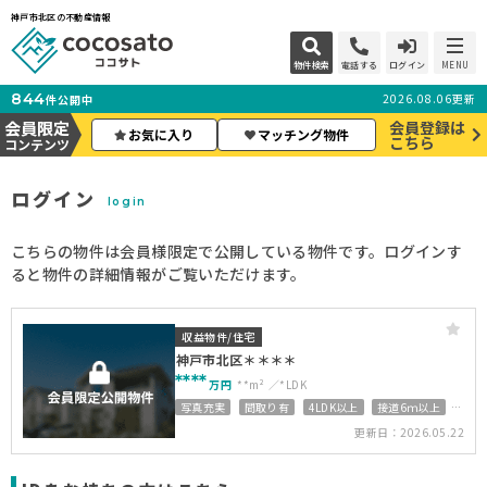
神戸市北区の不動産情報
物件検索
電話する
ログイン
MENU
844
2026.08.06更新
件公開中
会員限定
会員登録は
お気に入り
マッチング物件
こちら
コンテンツ
ログイン
login
こちらの物件は会員様限定で公開している物件です。ログインす
ると物件の詳細情報がご覧いただけます。
収益物件/住宅
神戸市北区＊＊＊＊
****
万円
**m²
*LDK
写真充実
間取り有
4LDK以上
接道6ｍ以上
上下水道完備
更新日：2026.05.22